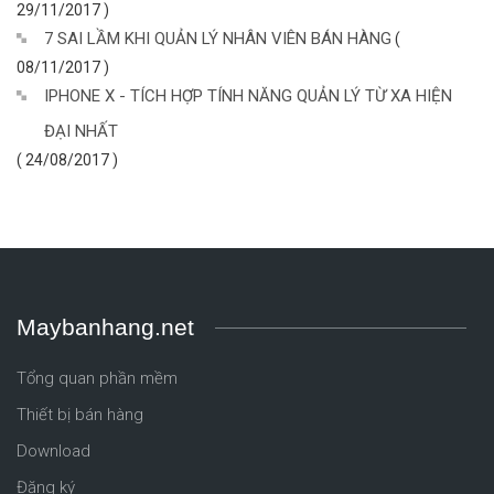
29/11/2017 )
7 SAI LẦM KHI QUẢN LÝ NHÂN VIÊN BÁN HÀNG
(
08/11/2017 )
IPHONE X - TÍCH HỢP TÍNH NĂNG QUẢN LÝ TỪ XA HIỆN
ĐẠI NHẤT
( 24/08/2017 )
Maybanhang.net
Tổng quan phần mềm
Thiết bị bán hàng
Download
Đăng ký