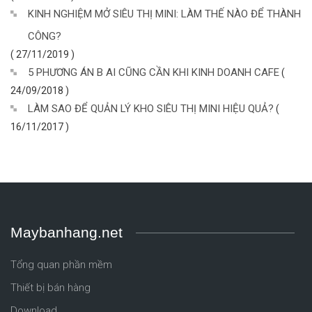
KINH NGHIỆM MỞ SIÊU THỊ MINI: LÀM THẾ NÀO ĐỂ THÀNH
CÔNG?
( 27/11/2019 )
5 PHƯƠNG ÁN B AI CŨNG CẦN KHI KINH DOANH CAFE
(
24/09/2018 )
LÀM SAO ĐỂ QUẢN LÝ KHO SIÊU THỊ MINI HIỆU QUẢ?
(
16/11/2017 )
Maybanhang.net
Tổng quan phần mềm
Thiết bị bán hàng
Download