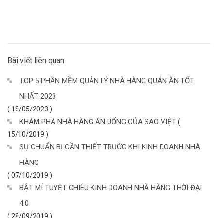
Bài viết liên quan
TOP 5 PHẦN MỀM QUẢN LÝ NHÀ HÀNG QUÁN ĂN TỐT
NHẤT 2023
( 18/05/2023 )
KHÁM PHÁ NHÀ HÀNG ĂN UỐNG CỦA SAO VIỆT
(
15/10/2019 )
SỰ CHUẨN BỊ CẦN THIẾT TRƯỚC KHI KINH DOANH NHÀ
HÀNG
( 07/10/2019 )
BẬT MÍ TUYỆT CHIÊU KINH DOANH NHÀ HÀNG THỜI ĐẠI
4.0
( 28/09/2019 )