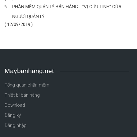
PHẦN MỀM QUẢN LÝ BÁN HÀNG - “VỊ CỨU TINH” CỦA
NGƯỜI QUẢN LÝ
( 12/09/2019 )
Maybanhang.net
Tổng quan phần mềm
Thiết bị bán hàng
Download
Đăng ký
Đăng nhập