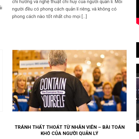
chí hướng và nghệ thuật chỉ huy của người quản lí. Mỗi
ải
người đều có phong cách quản lí riêng, và không có
phong cách nào tốt nhất cho mọi […]
TRÁNH THẤT THOÁT TỪ NHÂN VIÊN – BÀI TOÁN
KHÓ CỦA NGƯỜI QUẢN LÝ