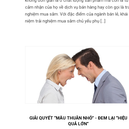
không đơn giản là ở chất lượng sản phẩm mà còn là từ
cảm nhận của họ về dịch vụ bán hàng hay còn gọi là tr
nghiệm mua sắm. Với đặc điểm của ngành bán lẻ, khái
niệm trải nghiệm mua sắm chủ yếu phụ […]
GIẢI QUYẾT “MÂU THUẪN NHỎ” - ĐEM LẠI “HIỆU
QUẢ LỚN”