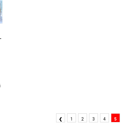
-
i
❮
1
2
3
4
5