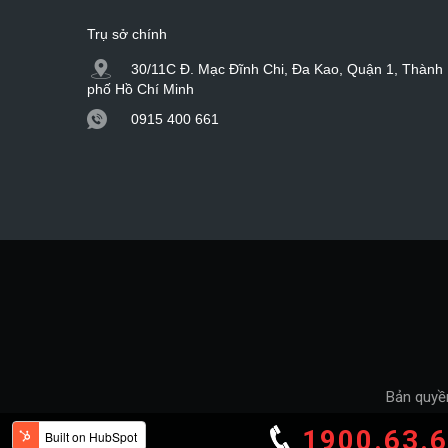
Trụ sở chính
30/11C Đ. Mạc Đĩnh Chi, Đa Kao, Quận 1, Thành
phố Hồ Chí Minh
0915 400 661
Bản quyề
1900.63.6